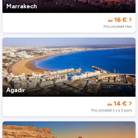
Marrakech
16 €
de
Prix constaté Hier
Agadir
14 €
de
Prix constaté Il y a 2 jours