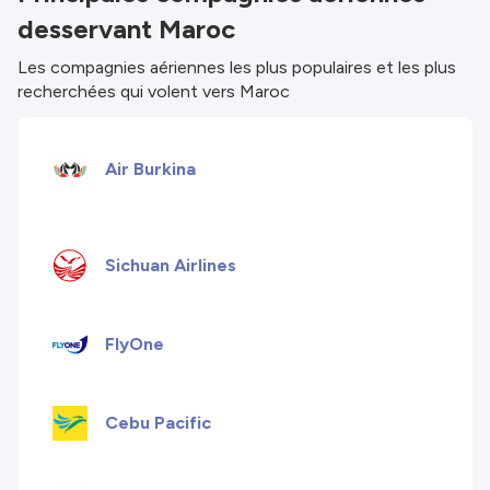
desservant Maroc
responsables de l'exhaustivité ou de l'exactitude
des infos publiées. Vérifie donc attentivement
Les compagnies aériennes les plus populaires et les plus
toutes les conditions sur le site du partenaire
recherchées qui volent vers Maroc
avant de réserver. Consulte nos
Conditions
générales
pour plus de détails.
Air Burkina
Sichuan Airlines
FlyOne
Cebu Pacific