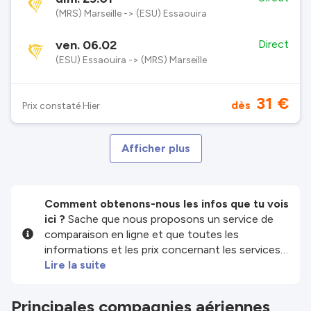
(MRS) Marseille -> (ESU) Essaouira
ven. 06.02
Direct
(ESU) Essaouira -> (MRS) Marseille
31 €
dès
Prix constaté Hier
Afficher plus
Comment obtenons-nous les infos que tu vois
ici ?
Sache que nous proposons un service de
comparaison en ligne et que toutes les
informations et les prix concernant les services
et/ou produits disponibles sur notre site sont
Lire la suite
fournis par nos partenaires tiers. Nous faisons
de notre mieux pour te montrer des infos à jour,
Principales compagnies aériennes
mais garde à l'esprit que nous ne sommes pas