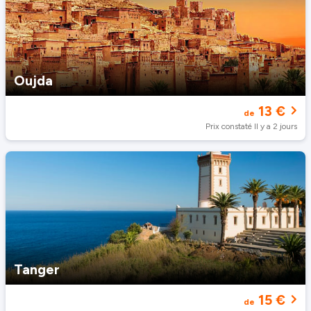
Oujda
13 €
de
Prix constaté Il y a 2 jours
Tanger
15 €
de