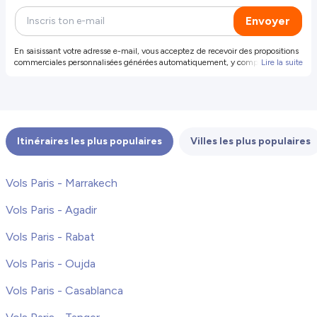
Envoyer
En saisissant votre adresse e-mail, vous acceptez de recevoir des propositions
commerciales personnalisées générées automatiquement, y compris des
Lire la suite
propositions et offres de produits et services de notre part et de tiers
sélectionnés (vos données ne seront pas partagées avec ces tiers). Pour plus
d'informations ou pour révoquer votre consentement, révoquer votre
consentement. Vous pouvez également vous désinscrire en cliquant sur le
lien dans l'e-mail.
Itinéraires les plus populaires
Villes les plus populaires
Vols Paris - Marrakech
Vols Paris - Agadir
Vols Paris - Rabat
Vols Paris - Oujda
Vols Paris - Casablanca