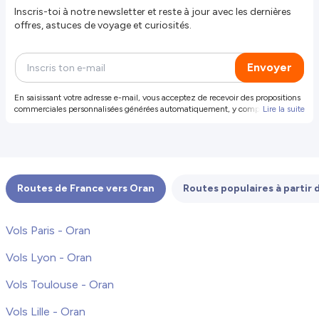
Inscris-toi à notre newsletter et reste à jour avec les dernières
offres, astuces de voyage et curiosités.
Envoyer
En saisissant votre adresse e-mail, vous acceptez de recevoir des propositions
commerciales personnalisées générées automatiquement, y compris des
Lire la suite
propositions et offres de produits et services de notre part et de tiers
sélectionnés (vos données ne seront pas partagées avec ces tiers). Pour plus
d'informations ou pour révoquer votre consentement, révoquer votre
consentement. Vous pouvez également vous désinscrire en cliquant sur le
lien dans l'e-mail.
Routes de France vers Oran
Routes populaires à partir 
Vols Paris - Oran
Vols Lyon - Oran
Vols Toulouse - Oran
Vols Lille - Oran