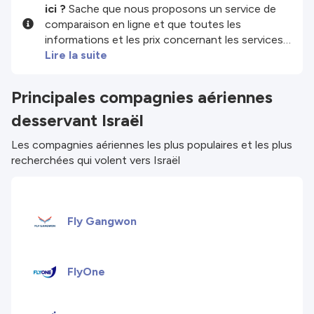
ici ?
Sache que nous proposons un service de
comparaison en ligne et que toutes les
informations et les prix concernant les services
et/ou produits disponibles sur notre site sont
Lire la suite
fournis par nos partenaires tiers. Nous faisons
de notre mieux pour te montrer des infos à jour,
Principales compagnies aériennes
mais garde à l'esprit que nous ne sommes pas
desservant Israël
responsables de l'exhaustivité ou de l'exactitude
des infos publiées. Vérifie donc attentivement
Les compagnies aériennes les plus populaires et les plus
toutes les conditions sur le site du partenaire
recherchées qui volent vers Israël
avant de réserver. Consulte nos
Conditions
générales
pour plus de détails.
Fly Gangwon
FlyOne