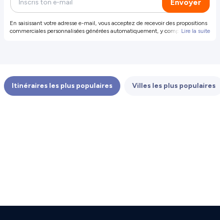
Envoyer
En saisissant votre adresse e-mail, vous acceptez de recevoir des propositions
commerciales personnalisées générées automatiquement, y compris des
Lire la suite
propositions et offres de produits et services de notre part et de tiers
sélectionnés (vos données ne seront pas partagées avec ces tiers). Pour plus
d'informations ou pour révoquer votre consentement, révoquer votre
consentement. Vous pouvez également vous désinscrire en cliquant sur le
lien dans l'e-mail.
Itinéraires les plus populaires
Villes les plus populaires