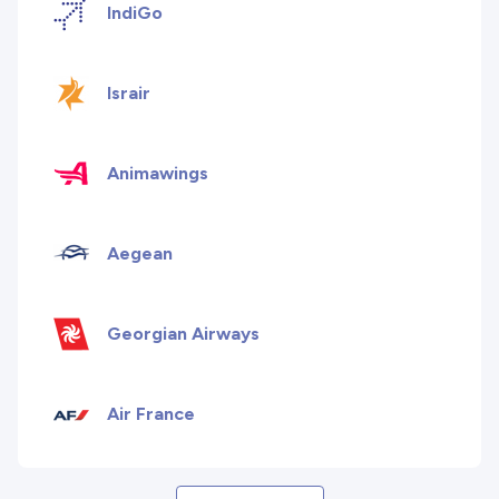
IndiGo
Israir
Animawings
Aegean
Georgian Airways
Air France