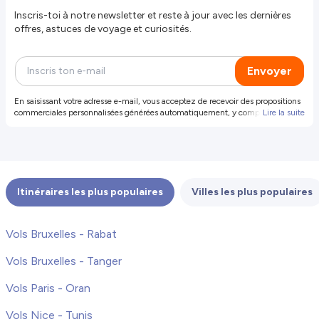
Inscris-toi à notre newsletter et reste à jour avec les dernières
offres, astuces de voyage et curiosités.
Envoyer
En saisissant votre adresse e-mail, vous acceptez de recevoir des propositions
commerciales personnalisées générées automatiquement, y compris des
Lire la suite
propositions et offres de produits et services de notre part et de tiers
sélectionnés (vos données ne seront pas partagées avec ces tiers). Pour plus
d'informations ou pour révoquer votre consentement, révoquer votre
consentement. Vous pouvez également vous désinscrire en cliquant sur le
lien dans l'e-mail.
Itinéraires les plus populaires
Villes les plus populaires
Vols Bruxelles - Rabat
Vols Bruxelles - Tanger
Vols Paris - Oran
Vols Nice - Tunis