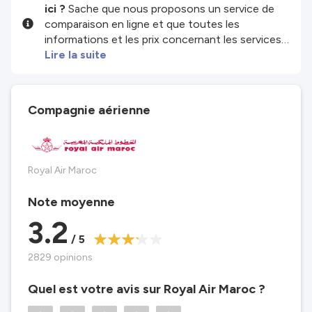
ici ?
Sache que nous proposons un service de
comparaison en ligne et que toutes les
informations et les prix concernant les services
et/ou produits disponibles sur notre site sont
Lire la suite
fournis par nos partenaires tiers. Nous faisons
de notre mieux pour te montrer des infos à jour,
mais garde à l'esprit que nous ne sommes pas
Compagnie aérienne
responsables de l'exhaustivité ou de l'exactitude
des infos publiées. Vérifie donc attentivement
toutes les conditions sur le site du partenaire
avant de réserver. Consulte nos
Conditions
Royal Air Maroc
générales
pour plus de détails.
Note moyenne
3.2
/ 5
2829 opinions
Quel est votre avis sur Royal Air Maroc ?