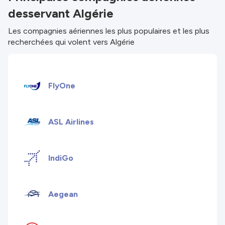
desservant Algérie
responsables de l'exhaustivité ou de l'exactitude
des infos publiées. Vérifie donc attentivement
Les compagnies aériennes les plus populaires et les plus
toutes les conditions sur le site du partenaire
recherchées qui volent vers Algérie
avant de réserver. Consulte nos
Conditions
générales
pour plus de détails.
FlyOne
ASL Airlines
IndiGo
Aegean