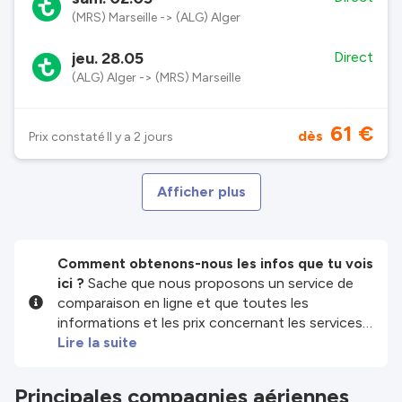
(MRS) Marseille -> (ALG) Alger
jeu. 28.05
Direct
(ALG) Alger -> (MRS) Marseille
61 €
dès
Prix constaté Il y a 2 jours
Afficher plus
Comment obtenons-nous les infos que tu vois
ici ?
Sache que nous proposons un service de
comparaison en ligne et que toutes les
informations et les prix concernant les services
et/ou produits disponibles sur notre site sont
Lire la suite
fournis par nos partenaires tiers. Nous faisons
de notre mieux pour te montrer des infos à jour,
Principales compagnies aériennes
mais garde à l'esprit que nous ne sommes pas