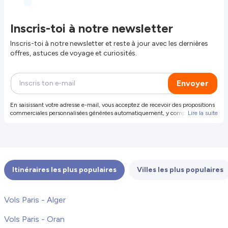
Inscris-toi à notre newsletter
Inscris-toi à notre newsletter et reste à jour avec les dernières
offres, astuces de voyage et curiosités.
Envoyer
En saisissant votre adresse e-mail, vous acceptez de recevoir des propositions
commerciales personnalisées générées automatiquement, y compris des
Lire la suite
propositions et offres de produits et services de notre part et de tiers
sélectionnés (vos données ne seront pas partagées avec ces tiers). Pour plus
d'informations ou pour révoquer votre consentement, révoquer votre
consentement. Vous pouvez également vous désinscrire en cliquant sur le
lien dans l'e-mail.
Itinéraires les plus populaires
Villes les plus populaires
Vols Paris - Alger
Vols Paris - Oran