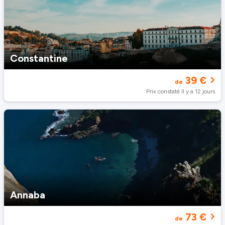
Constantine
39 €
de
Prix constaté Il y a 12 jours
Annaba
73 €
de